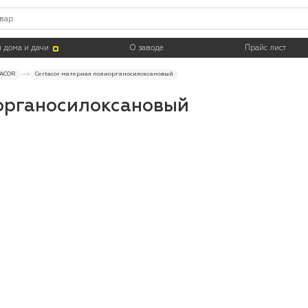
Цвет
Тара
 дома и дачи
О заводе
Прайс лист
ACOR
Certacor материал полиорганосилоксановый
иорганосилоксановый