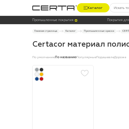
Каталог
Цена
Термостойкость, до °C
Промышленные покрытия
Покрытия для
Главная страница
Каталог
Промышленные краски
CERT
Certacor материал пол
По умолчанию
По названию
Популярные
Подешевле
Дороже