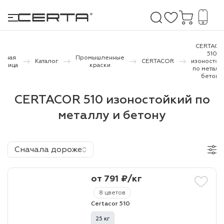
CERTACO
510
авная
Промышленные
Каталог
CERTACOR
изоностой
раница
краски
по металл
е покрытия
бетону
CERTACOR 510 изоностойкий по
дома и дачи
металлу и бетону
продукция
 бетону,
Сначала дороже
ичу
о металлу
от 791 ₽/кг
итки по
8 цветов
Certacor 510
холодного
25 кг