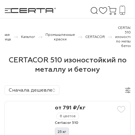
CERTACO
510
авная
Промышленные
Каталог
CERTACOR
изоностой
раница
краски
по металл
е покрытия
бетону
CERTACOR 510 изоностойкий по
дома и дачи
металлу и бетону
продукция
 бетону,
Сначала дешевле
ичу
о металлу
от 791 ₽/кг
итки по
8 цветов
Certacor 510
холодного
25 кг