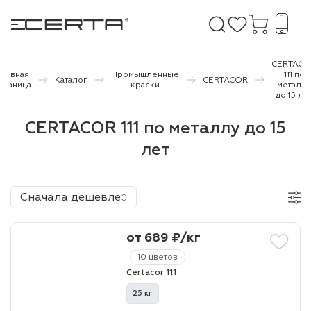
CERTACO
Главная
Промышленные
111 по
Каталог
CERTACOR
траница
краски
металл
до 15 ле
е покрытия
CERTACOR 111 по металлу до 15
дома и дачи
лет
продукция
 бетону,
Сначала дешевле
ичу
от 689 ₽/кг
о металлу
10 цветов
итки по
Certacor 111
25 кг
холодного