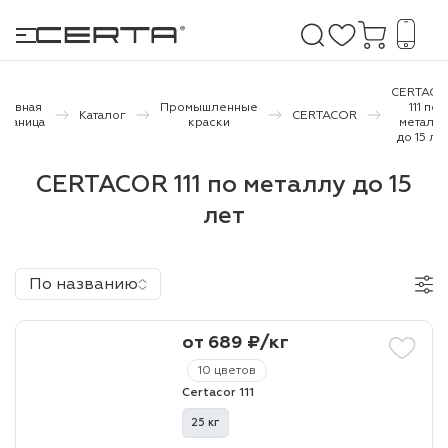
CERTACO
Главная
Промышленные
111 по
Каталог
CERTACOR
траница
краски
металл
до 15 ле
е покрытия
CERTACOR 111 по металлу до 15
дома и дачи
лет
продукция
 бетону,
По названию
ичу
от 689 ₽/кг
о металлу
10 цветов
итки по
Certacor 111
25 кг
холодного