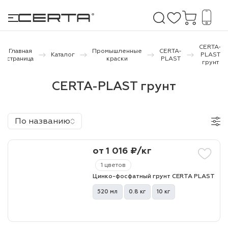
CERTA-
Главная
Промышленные
CERTA-
Каталог
PLAST
страница
краски
PLAST
грунт
е покрытия
CERTA-PLAST грунт
дома и дачи
По названию
продукция
 бетону,
от 1 016 ₽/кг
ичу
1 цветов
о металлу
Цинко-фосфатный грунт CERTA PLAST
520 мл
0.8 кг
10 кг
итки по
холодного