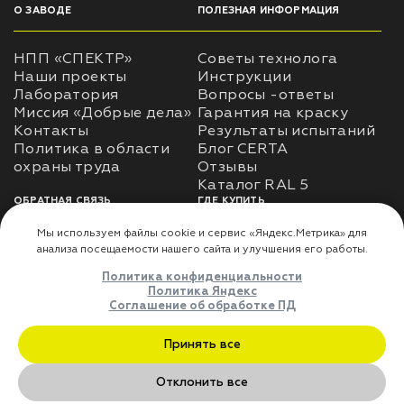
О ЗАВОДЕ
ПОЛЕЗНАЯ ИНФОРМАЦИЯ
НПП «СПЕКТР»
Советы технолога
Наши проекты
Инструкции
Лаборатория
Вопросы -ответы
Миссия «Добрые дела»
Гарантия на краску
Контакты
Результаты испытаний
Политика в области
Блог CERTA
охраны труда
Отзывы
Каталог RAL 5
ОБРАТНАЯ СВЯЗЬ
ГДЕ КУПИТЬ
Использование
Доставка
информации
Оплата
Политика
Где купить
использования личных
данных
Карта сайта
Реквизиты
Оферта
ДЛЯ ПАРТНЁРОВ
Мы используем файлы cookie и сервис «Яндекс.Метрика» дл
Преимущества