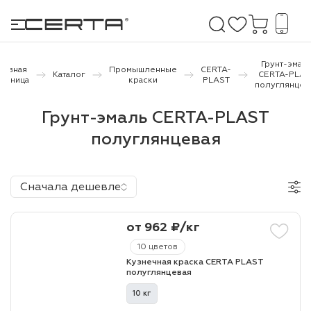
Грунт-эмал
лавная
Промышленные
CERTA-
Каталог
CERTA-PLAS
траница
краски
PLAST
полуглянцев
е покрытия
Грунт-эмаль CERTA-PLAST
полуглянцевая
дома и дачи
продукция
Сначала дешевле
 бетону,
ичу
от 962 ₽/кг
о металлу
10 цветов
Кузнечная краска CERTA PLAST
итки по
полуглянцевая
10 кг
холодного