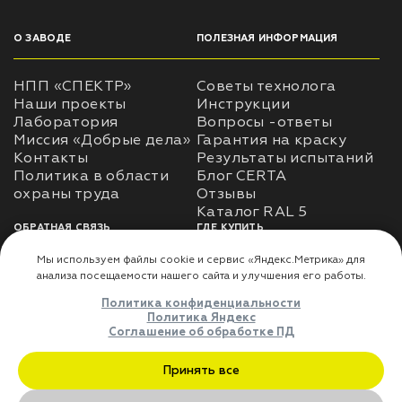
О ЗАВОДЕ
ПОЛЕЗНАЯ ИНФОРМАЦИЯ
НПП «СПЕКТР»
Советы технолога
Наши проекты
Инструкции
Лаборатория
Вопросы -ответы
Миссия «Добрые дела»
Гарантия на краску
Контакты
Результаты испытаний
Политика в области
Блог CERTA
охраны труда
Отзывы
Каталог RAL 5
ОБРАТНАЯ СВЯЗЬ
ГДЕ КУПИТЬ
Использование
Доставка
информации
Оплата
Политика
Где купить
использования личных
данных
Карта сайта
Реквизиты
Оферта
ДЛЯ ПАРТНЁРОВ