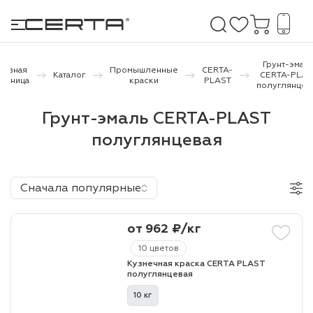
Грунт-эмал
лавная
Промышленные
CERTA-
Каталог
CERTA-PLAS
траница
краски
PLAST
полуглянцев
е покрытия
Грунт-эмаль CERTA-PLAST
полуглянцевая
дома и дачи
продукция
Сначала популярные
 бетону,
ичу
от 962 ₽/кг
о металлу
10 цветов
Кузнечная краска CERTA PLAST
итки по
полуглянцевая
10 кг
холодного