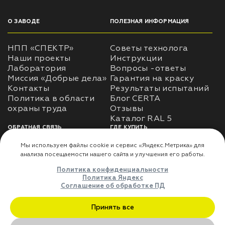
О ЗАВОДЕ
ПОЛЕЗНАЯ ИНФОРМАЦИЯ
НПП «СПЕКТР»
Советы технолога
Наши проекты
Инструкции
Лаборатория
Вопросы -ответы
Миссия «Добрые дела»
Гарантия на краску
Контакты
Результаты испытаний
Политика в области
Блог CERTA
охраны труда
Отзывы
Каталог RAL 5
ОБРАТНАЯ СВЯЗЬ
ГДЕ КУПИТЬ
Использование
Доставка
информации
Оплата
Политика
Где купить
использования личных
данных
Карта сайта
Реквизиты
Оферта
ДЛЯ ПАРТНЁРОВ