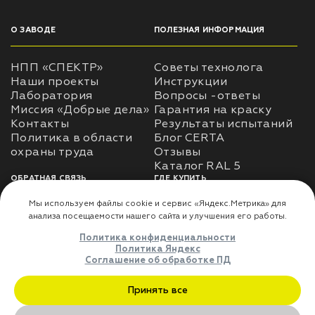
О ЗАВОДЕ
ПОЛЕЗНАЯ ИНФОРМАЦИЯ
НПП «СПЕКТР»
Советы технолога
Наши проекты
Инструкции
Лаборатория
Вопросы -ответы
Миссия «Добрые дела»
Гарантия на краску
Контакты
Результаты испытаний
Политика в области
Блог CERTA
охраны труда
Отзывы
Каталог RAL 5
ОБРАТНАЯ СВЯЗЬ
ГДЕ КУПИТЬ
Использование
Доставка
информации
Оплата
Политика
Где купить
использования личных
данных
Карта сайта
Реквизиты
Оферта
ДЛЯ ПАРТНЁРОВ