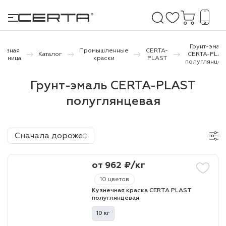
Грунт-эмал
лавная
Промышленные
CERTA-
Каталог
CERTA-PLAS
траница
краски
PLAST
полуглянцев
е покрытия
Грунт-эмаль CERTA-PLAST
полуглянцевая
дома и дачи
продукция
Сначала дороже
 бетону,
ичу
от 962 ₽/кг
о металлу
10 цветов
Кузнечная краска CERTA PLAST
итки по
полуглянцевая
10 кг
холодного