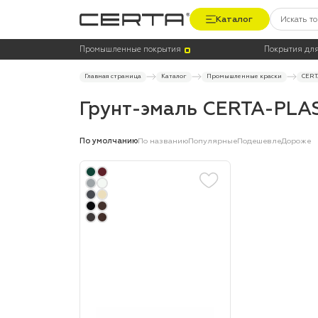
Каталог
Цвет
Тара
Промышленные покрытия
Покрытия для
Главная страница
Каталог
Промышленные краски
CERT
Грунт-эмаль CERTA-PLA
По умолчанию
По названию
Популярные
Подешевле
Дороже