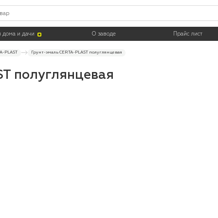
 дома и дачи
О заводе
Прайс лист
A-PLAST
Грунт-эмаль CERTA-PLAST полуглянцевая
ST полуглянцевая