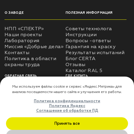
О ЗАВОДЕ
ПОЛЕЗНАЯ ИНФОРМАЦИЯ
НПП «СПЕКТР»
Советы технолога
Наши проекты
Инструкции
Лаборатория
Вопросы -ответы
Миссия «Добрые дела»
Гарантия на краску
Контакты
Результаты испытаний
Политика в области
Блог CERTA
охраны труда
Отзывы
Каталог RAL 5
ОБРАТНАЯ СВЯЗЬ
ГДЕ КУПИТЬ
Использование
Доставка
информации
Оплата
Политика
Где купить
использования личных
данных
Карта сайта
Реквизиты
Оферта
ДЛЯ ПАРТНЁРОВ