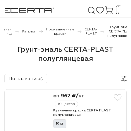
Грунт-эмал
лавная
Промышленные
CERTA-
Каталог
CERTA-PLAS
траница
краски
PLAST
полуглянцев
е покрытия
Грунт-эмаль CERTA-PLAST
полуглянцевая
дома и дачи
продукция
По названию
 бетону,
ичу
от 962 ₽/кг
о металлу
10 цветов
Кузнечная краска CERTA PLAST
итки по
полуглянцевая
10 кг
холодного