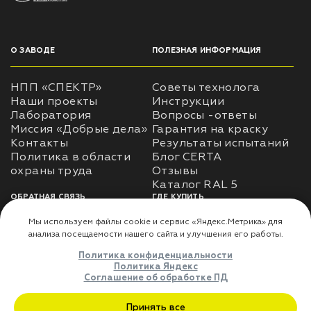
О ЗАВОДЕ
ПОЛЕЗНАЯ ИНФОРМАЦИЯ
НПП «СПЕКТР»
Советы технолога
Наши проекты
Инструкции
Лаборатория
Вопросы -ответы
Миссия «Добрые дела»
Гарантия на краску
Контакты
Результаты испытаний
Политика в области
Блог CERTA
охраны труда
Отзывы
Каталог RAL 5
ОБРАТНАЯ СВЯЗЬ
ГДЕ КУПИТЬ
Использование
Доставка
информации
Оплата
Политика
Где купить
использования личных
данных
Карта сайта
Реквизиты
Оферта