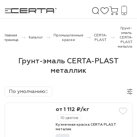
Грунт-
эмаль
Главная
Промышленные
CERTA-
Каталог
CERTA-
страница
краски
PLAST
PLAST
е покрытия
металлик
Грунт-эмаль CERTA-PLAST
дома и дачи
металлик
продукция
 бетону,
По умолчанию
ичу
о металлу
от 1 112 ₽/кг
итки по
10 цветов
Кузнечная краска CERTA PLAST
металик
холодного