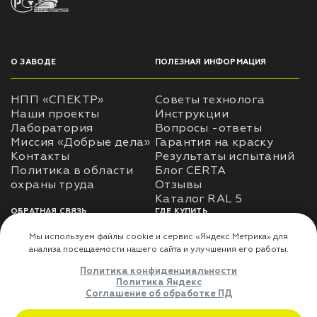
О ЗАВОДЕ
ПОЛЕЗНАЯ ИНФОРМАЦИЯ
НПП «СПЕКТР»
Советы технолога
Наши проекты
Инструкции
Лаборатория
Вопросы -ответы
Миссия «Добрые дела»
Гарантия на краску
Контакты
Результаты испытаний
Политика в области
Блог CERTA
охраны труда
Отзывы
Каталог RAL 5
ОБРАТНАЯ СВЯЗЬ
ГДЕ КУПИТЬ
Использование
Доставка
информации
Оплата
Политика
Где купить
использования личных
данных
Карта сайта
Реквизиты
Оферта