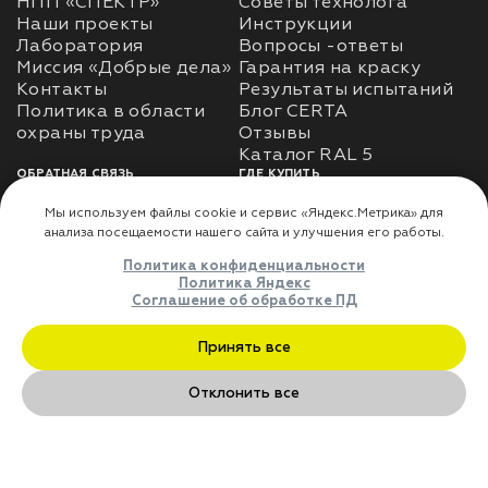
НПП «СПЕКТР»
Советы технолога
Наши проекты
Инструкции
Лаборатория
Вопросы -ответы
Миссия «Добрые дела»
Гарантия на краску
Контакты
Результаты испытаний
Политика в области
Блог CERTA
охраны труда
Отзывы
Каталог RAL 5
ОБРАТНАЯ СВЯЗЬ
ГДЕ КУПИТЬ
Использование
Доставка
информации
Оплата
Политика
Где купить
использования личных
данных
Карта сайта
Реквизиты
Оферта
ДЛЯ ПАРТНЁРОВ
Преимущества
сотрудничества
Мы используем файлы cookie и сервис «Яндекс.Метрика» дл
анализа посещаемости нашего сайта и улучшения его работы