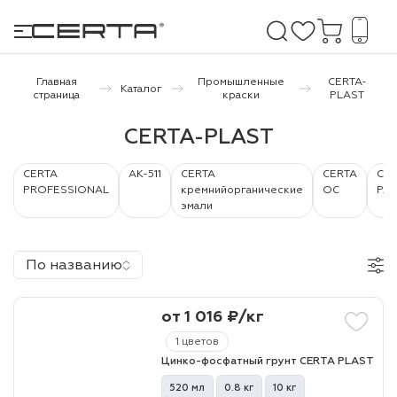
Главная
Промышленные
CERTA-
Каталог
страница
краски
PLAST
е покрытия
CERTA-PLAST
дома и дачи
CERTA
АК-511
CERTA
CERTA
CER
PROFESSIONAL
кремнийорганические
ОС
PAT
эмали
продукция
 бетону,
По названию
ичу
о металлу
от 1 016 ₽/кг
итки по
1 цветов
Цинко-фосфатный грунт CERTA PLAST
холодного
520 мл
0.8 кг
10 кг