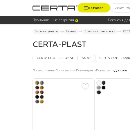
Каталог
Цена
Термостойкость, до °C
Промышленные покрытия
Покрытия для
Главная страница
Каталог
Промышленные краски
CERT
CERTA-PLAST
CERTA PROFESSIONAL
АК-511
CERTA кремнийорг
По умолчанию
По названию
Популярные
Подешевле
Дороже