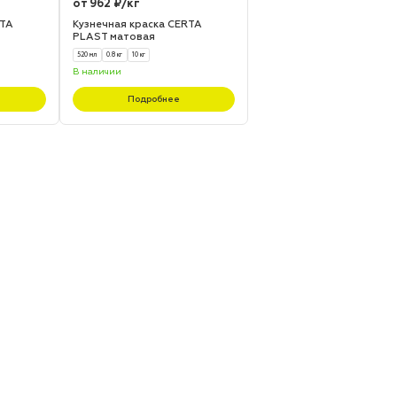
от 962 ₽/кг
RTA
Кузнечная краска CERTA
я
PLAST матовая
520 мл
0.8 кг
10 кг
В наличии
Подробнее