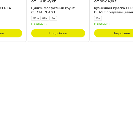
от 1 016 ₽/кг
от 962 ₽/кг
 CERTA
Цинко-фосфатный грунт
Кузнечная краска CE
CERTA PLAST
PLAST полуглянцева
520 мл
0.8 кг
10 кг
10 кг
В наличии
В наличии
ее
Подробнее
Подробнее