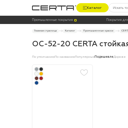
Каталог
Цена
Цвет
Промышленные покрытия
Покрытия для
Главная страница
Каталог
Промышленные краски
CERT
ОС-52-20 CERTA стойкая
По умолчанию
По названию
Популярные
Подешевле
Дороже