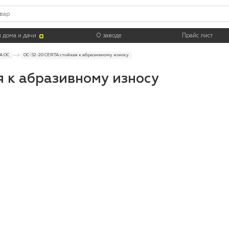
Тара
 дома и дачи
О заводе
Прайс лист
A ОС
ОС-52-20 CERTA стойкая к абразивному износу
 к абразивному износу