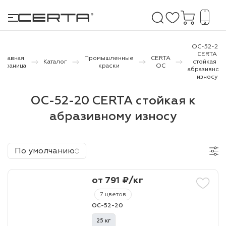
ОС-52-20
CERTA
Главная
Промышленные
CERTA
Каталог
стойкая к
страница
краски
ОС
абразивном
е покрытия
износу
ОС-52-20 CERTA стойкая к
дома и дачи
абразивному износу
продукция
 бетону,
По умолчанию
ичу
о металлу
от 791 ₽/кг
итки по
7 цветов
ОС-52-20
холодного
25 кг