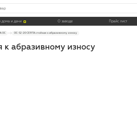
Тара
 дома и дачи
О заводе
Прайс лист
A ОС
ОС-52-20 CERTA стойкая к абразивному износу
 к абразивному износу