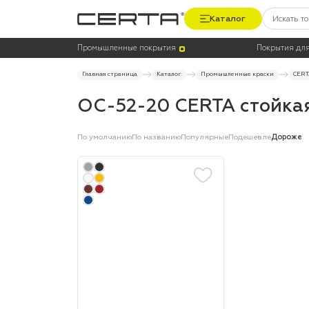
Каталог
Цена
Цвет
Промышленные покрытия
Покрытия для
Главная страница
Каталог
Промышленные краски
CERT
ОС-52-20 CERTA стойкая
По умолчанию
По названию
Популярные
Подешевле
Дороже