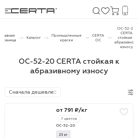
ОС-52-20
CERTA
Главная
Промышленные
CERTA
Каталог
стойкая к
страница
краски
ОС
абразивном
е покрытия
износу
ОС-52-20 CERTA стойкая к
дома и дачи
абразивному износу
продукция
 бетону,
Сначала дешевле
ичу
о металлу
от 791 ₽/кг
итки по
7 цветов
ОС-52-20
холодного
25 кг