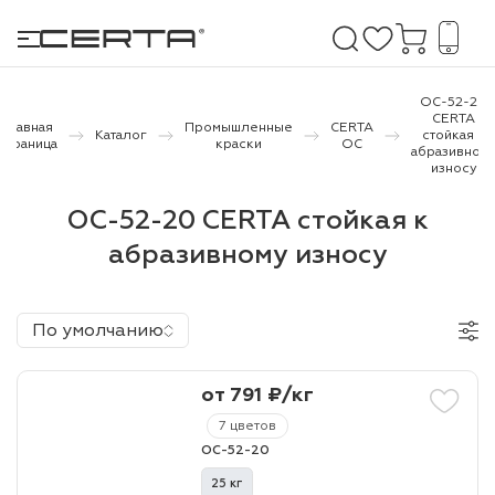
ОС-52-20
CERTA
Главная
Промышленные
CERTA
Каталог
стойкая к
страница
краски
ОС
абразивном
е покрытия
износу
ОС-52-20 CERTA стойкая к
дома и дачи
абразивному износу
продукция
 бетону,
По умолчанию
ичу
о металлу
от 791 ₽/кг
итки по
7 цветов
ОС-52-20
холодного
25 кг