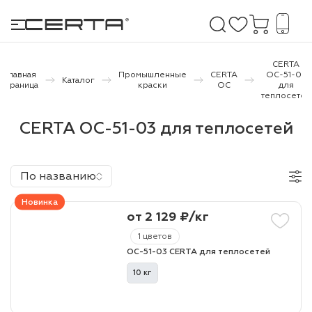
CERTA
Главная
Промышленные
CERTA
ОС-51-03
Каталог
страница
краски
ОС
для
теплосетей
е покрытия
CERTA ОС-51-03 для теплосетей
дома и дачи
продукция
По названию
 бетону,
Новинка
ичу
от 2 129 ₽/кг
1 цветов
о металлу
ОС-51-03 CERTA для теплосетей
итки по
10 кг
холодного