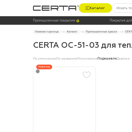
Каталог
Цвет
Тара
Промышленные покрытия
Покрытия для
Главная страница
Каталог
Промышленные краски
CERT
CERTA ОС-51-03 для теп
По умолчанию
По названию
Популярные
Подешевле
Дороже
Новинка