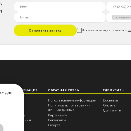
?
л
Отправить заявку
Нажимая на кнопку, я соглашаюсь с
по
ЛЕЗНАЯ ИНФОРМАЦИЯ
ОБРАТНАЯ СВЯЗЬ
ГДЕ КУПИТЬ
а» для
еты технолога
Использование информации
Доставка
трукции
Политика использования
Оплата
личных данных
росы -ответы
Где купить
антия на краску
Карта сайта
ультаты испытаний
Реквизиты
г CERTA
Оферта
ывы