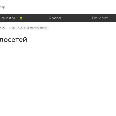
 дома и дачи
О заводе
Прайс лист
A ОС
CERTA ОС-51-03 для теплосетей
лосетей