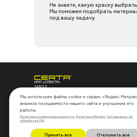
Не знаете, какую краску выбрать
Мы поможем подобрать материа
под вашу задачу.
НПП «СПЕКТР»
ЗАВОД
ЛАКОКРАСОЧНЫХ
О ЗАВОДЕ
ПО
МАТЕРИАЛОВ
Мы используем файлы cookie и сервис «Яндекс.Метрик
анализа посещаемости нашего сайта и улучшения его
НПП «СПЕКТР»
Сов
работы.
Наши проекты
Инс
Лаборатория
Воп
Политика конфиденциальности
Политика Яндекс
Соглашение об
Миссия «Добрые дела»
Гар
обработке ПД
Контакты
Рез
Политика в области охраны
Бло
Принять все
Отклонить все
труда
Отз