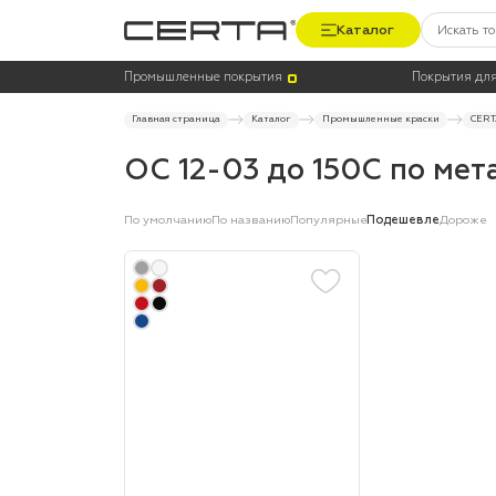
Каталог
Цена
Цвет
Промышленные покрытия
Покрытия для
Главная страница
Каталог
Промышленные краски
CERT
ОС 12-03 до 150С по мет
По умолчанию
По названию
Популярные
Подешевле
Дороже