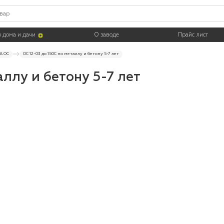
Тара
 дома и дачи
О заводе
Прайс лист
A ОС
ОС 12-03 до 150С по металлу и бетону 5-7 лет
аллу и бетону 5-7 лет