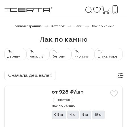
Главная страница
Каталог
Лаки
Лак по камню
Лак по камню
е покрытия
По
По
По
По
По
дома и дачи
дереву
металлу
бетону
кирпичу
штукатурке
продукция
Сначала дешевле
 бетону,
ичу
от 928 ₽/шт
о металлу
1 цветов
Лак по камню
итки по
0.8 кг
4 кг
8 кг
16 кг
холодного