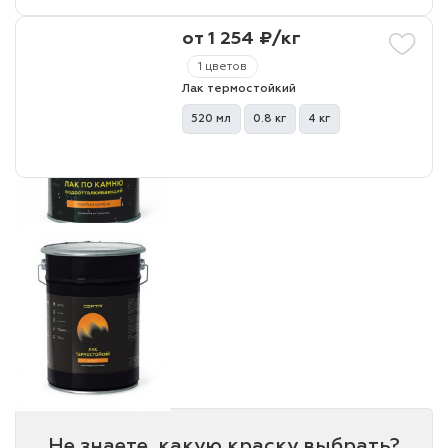
от 1 254 ₽/кг
лаки и эмали
1 цветов
Лак термостойкий
520 мл
0.8 кг
4 кг
Не знаете, какую краску выбрать?