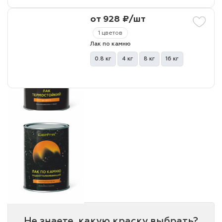
от 928 ₽/шт
лаки и эмали
1 цветов
Лак по камню
0.8 кг
4 кг
8 кг
16 кг
Не знаете, какую краску выбрать?