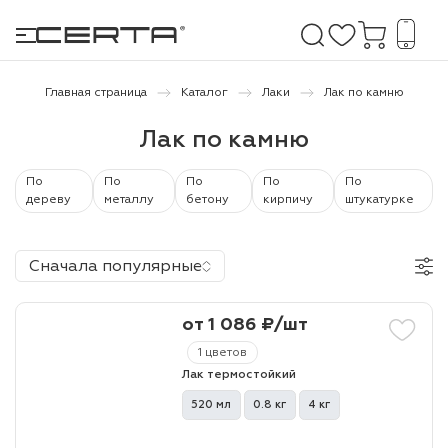
Главная страница
Каталог
Лаки
Лак по камню
Лак по камню
е покрытия
По
По
По
По
По
дома и дачи
дереву
металлу
бетону
кирпичу
штукатурке
продукция
Сначала популярные
 бетону,
ичу
от 1 086 ₽/шт
о металлу
1 цветов
Лак термостойкий
итки по
520 мл
0.8 кг
4 кг
холодного