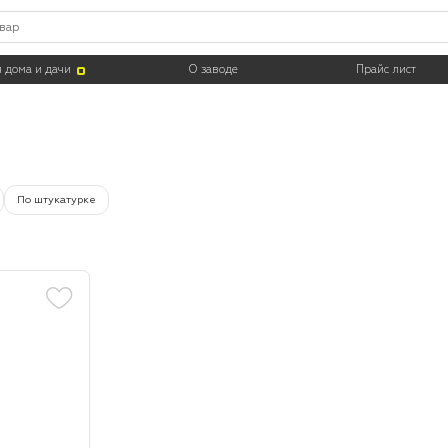
Тара
 дома и дачи
О заводе
Прайс лист
По штукатурке