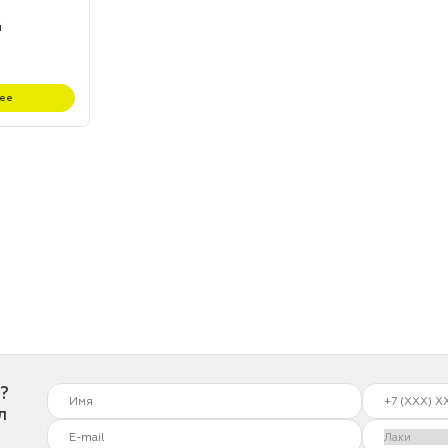
й
ее
?
л