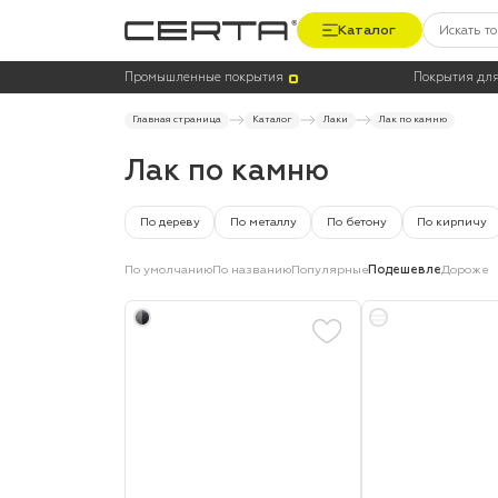
Каталог
Цена
Цвет
Промышленные покрытия
Покрытия для
Главная страница
Каталог
Лаки
Лак по камню
Лак по камню
По дереву
По металлу
По бетону
По кирпичу
По умолчанию
По названию
Популярные
Подешевле
Дороже