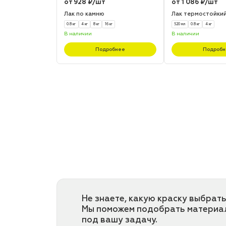
от 928 ₽/шт
от 1 086 ₽/шт
Лак по камню
Лак термостойки
0.8 кг
4 кг
8 кг
16 кг
520 мл
0.8 кг
4 кг
В наличии
В наличии
Подробнее
Подробн
Не знаете, какую краску выбрать
Мы поможем подобрать материа
под вашу задачу.