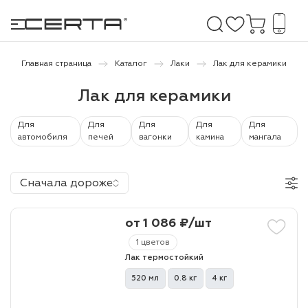
Главная страница
Каталог
Лаки
Лак для керамики
Лак для керамики
е покрытия
Для
Для
Для
Для
Для
дома и дачи
автомобиля
печей
вагонки
камина
мангала
продукция
Сначала дороже
 бетону,
ичу
от 1 086 ₽/шт
о металлу
1 цветов
Лак термостойкий
итки по
520 мл
0.8 кг
4 кг
холодного