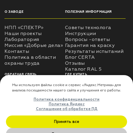
О ЗАВОДЕ
ПОЛЕЗНАЯ ИНФОРМАЦИЯ
НПП «СПЕКТР»
Советы технолога
Наши проекты
Инструкции
Лаборатория
Вопросы -ответы
Миссия «Добрые дела»
Гарантия на краску
Контакты
Результаты испытаний
Политика в области
Блог CERTA
охраны труда
Отзывы
Каталог RAL 5
ОБРАТНАЯ СВЯЗЬ
ГДЕ КУПИТЬ
Использование
Доставка
информации
Оплата
Политика
Где купить
использования личных
данных
Карта сайта
Реквизиты
Оферта
ДЛЯ ПАРТНЁРОВ