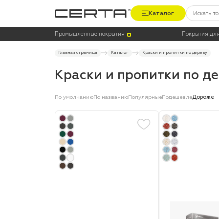
Каталог
Цена
Термостойкость, до °C
Промышленные покрытия
Покрытия для
Главная страница
Каталог
Краски и пропитки по дереву
Краски и пропитки по д
По умолчанию
По названию
Популярные
Подешевле
Дороже