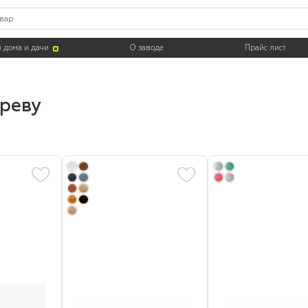
Цвет
Тара
 дома и дачи
О заводе
Прайс лист
ереву