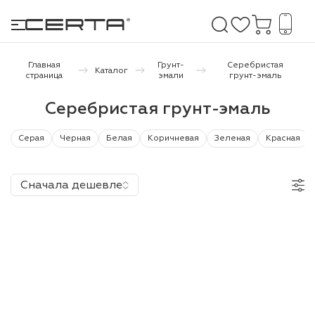
Главная
Грунт-
Серебристая
Каталог
страница
эмали
грунт-эмаль
е покрытия
Серебристая грунт-эмаль
дома и дачи
Серая
Черная
Белая
Коричневая
Зеленая
Красная
продукция
Сначала дешевле
 бетону,
ичу
о металлу
итки по
холодного