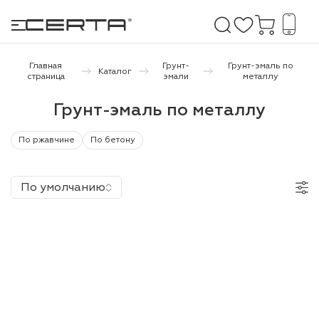
Главная
Грунт-
Грунт-эмаль по
Каталог
страница
эмали
металлу
е покрытия
Грунт-эмаль по металлу
дома и дачи
По ржавчине
По бетону
продукция
По умолчанию
 бетону,
ичу
о металлу
итки по
холодного