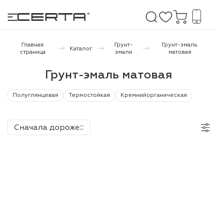
Главная
Грунт-
Грунт-эмаль
Каталог
страница
эмали
матовая
е покрытия
Грунт-эмаль матовая
дома и дачи
Полуглянцевая
Термостойкая
Кремнийорганическая
продукция
Сначала дороже
 бетону,
ичу
о металлу
итки по
холодного