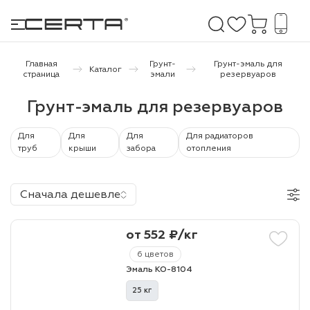
Главная
Грунт-
Грунт-эмаль для
Каталог
страница
эмали
резервуаров
е покрытия
Грунт-эмаль для резервуаров
дома и дачи
Для
Для
Для
Для радиаторов
труб
крыши
забора
отопления
продукция
Сначала дешевле
 бетону,
ичу
от 552 ₽/кг
о металлу
6 цветов
итки по
Эмаль КО-8104
25 кг
холодного