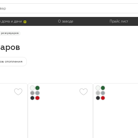
Цвет
Тара
 дома и дачи
О заводе
Прайс лист
я резервуаров
уаров
ров отопления