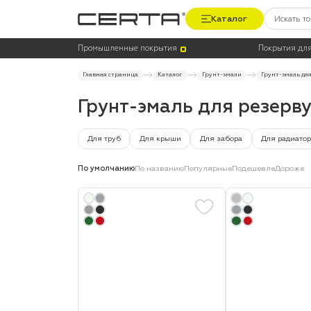
Каталог
Цена
Термостойкость, до °C
Промышленные покрытия
Покрытия для
Главная страница
Каталог
Грунт-эмали
Грунт-эмаль дл
Грунт-эмаль для резерв
Для труб
Для крыши
Для забора
Для радиато
По умолчанию
По названию
Популярные
Подешевле
Дороже