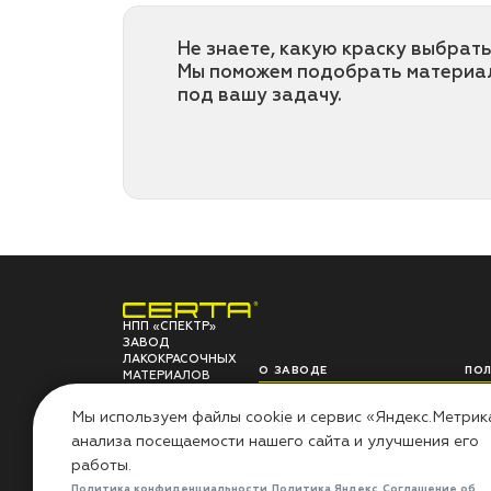
Не знаете, какую краску выбрать
Мы поможем подобрать материа
под вашу задачу.
НПП «СПЕКТР»
ЗАВОД
ЛАКОКРАСОЧНЫХ
О ЗАВОДЕ
ПО
МАТЕРИАЛОВ
НПП «СПЕКТР»
Сов
Мы используем файлы cookie и сервис «Яндекс.Метрик
Наши проекты
Инс
анализа посещаемости нашего сайта и улучшения его
Лаборатория
Воп
Миссия «Добрые дела»
Гар
работы.
Контакты
Рез
Политика конфиденциальности
Политика Яндекс
Соглашение об