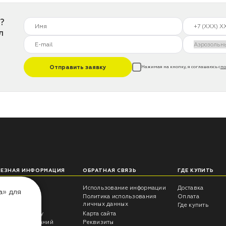
?
л
Отправить заявку
Нажимая на кнопку, я соглашаюсь с
по
ЛЕЗНАЯ ИНФОРМАЦИЯ
ОБРАТНАЯ СВЯЗЬ
ГДЕ КУПИТЬ
еты технолога
Использование информации
Доставка
а» для
трукции
Политика использования
Оплата
личных данных
росы -ответы
Где купить
антия на краску
Карта сайта
ультаты испытаний
Реквизиты