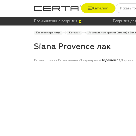
Каталог
Промышленные покрытия
Покрытия для
Главная страница
Каталог
Аэрозольные краски (эмали) в бал
Siana Provence лак
По умолчанию
По названию
Популярные
Подешевле
Дороже