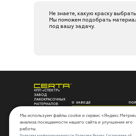
Не знаете, какую краску выбрать
Мы поможем подобрать материа
под вашу задачу.
НПП «СПЕКТР»
ЗАВОД
ЛАКОКРАСОЧНЫХ
О ЗАВОДЕ
ПО
МАТЕРИАЛОВ
НПП «СПЕКТР»
Сов
Мы используем файлы cookie и сервис «Яндекс.Метрик
Наши проекты
Инс
анализа посещаемости нашего сайта и улучшения его
Лаборатория
Воп
Миссия «Добрые дела»
Гар
работы.
Контакты
Рез
Политика конфиденциальности
Политика Яндекс
Соглашение об