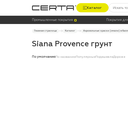
Каталог
Промышленные покрытия
Покрытия для
Главная страница
Каталог
Аэрозольные краски (эмали) в бал
Siana Provence грунт
По умолчанию
По названию
Популярные
Подешевле
Дороже