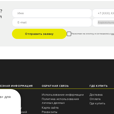
?
л
Отправить заявку
Нажимая на кнопку, я соглашаюсь с
по
ЛЕЗНАЯ ИНФОРМАЦИЯ
ОБРАТНАЯ СВЯЗЬ
ГДЕ КУПИТЬ
еты технолога
Использование информации
Доставка
а» для
трукции
Политика использования
Оплата
личных данных
росы -ответы
Где купить
антия на краску
Карта сайта
ультаты испытаний
Реквизиты