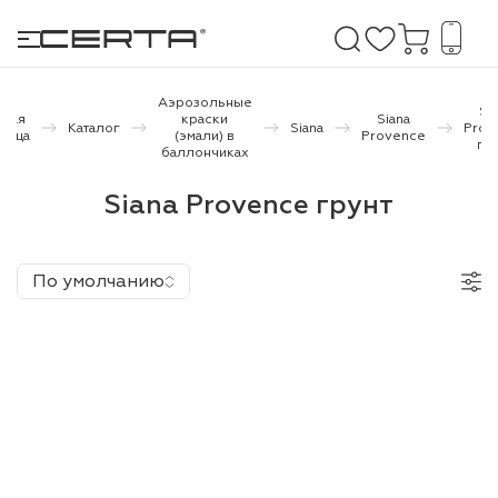
Аэрозольные
Si
вная
краски
Siana
Каталог
Siana
Prov
ница
(эмали) в
Provence
гр
баллончиках
е покрытия
Siana Provence грунт
дома и дачи
продукция
По умолчанию
 бетону,
ичу
о металлу
итки по
холодного