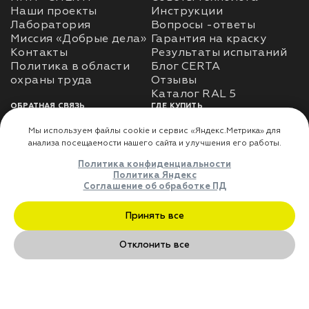
Наши проекты
Инструкции
Лаборатория
Вопросы -ответы
Миссия «Добрые дела»
Гарантия на краску
Контакты
Результаты испытаний
Политика в области
Блог CERTA
охраны труда
Отзывы
Каталог RAL 5
ОБРАТНАЯ СВЯЗЬ
ГДЕ КУПИТЬ
Использование
Доставка
информации
Оплата
Политика
Где купить
использования личных
данных
Карта сайта
Реквизиты
Оферта
ДЛЯ ПАРТНЁРОВ
Преимущества
сотрудничества
Мы используем файлы cookie и сервис «Яндекс.Метрика» дл
анализа посещаемости нашего сайта и улучшения его работы