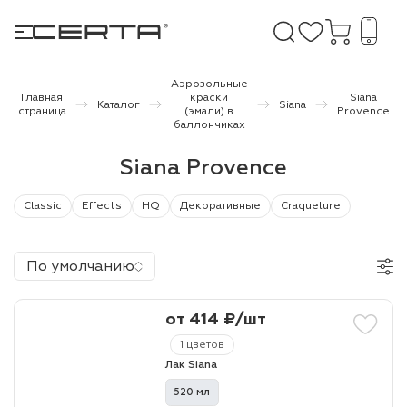
Аэрозольные
Главная
краски
Siana
Каталог
Siana
страница
(эмали) в
Provence
баллончиках
е покрытия
Siana Provence
дома и дачи
Classic
Effects
HQ
Декоративные
Craquelure
продукция
 бетону,
По умолчанию
ичу
о металлу
от 414 ₽/шт
1 цветов
итки по
Лак Siana
520 мл
холодного