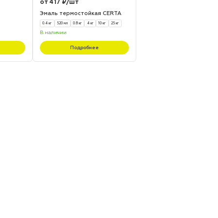
от 417 ₽/шт
Эмаль термостойкая CERTA
0.4 кг
520 мл
0.8 кг
4 кг
10 кг
25 кг
В наличии
Подробнее