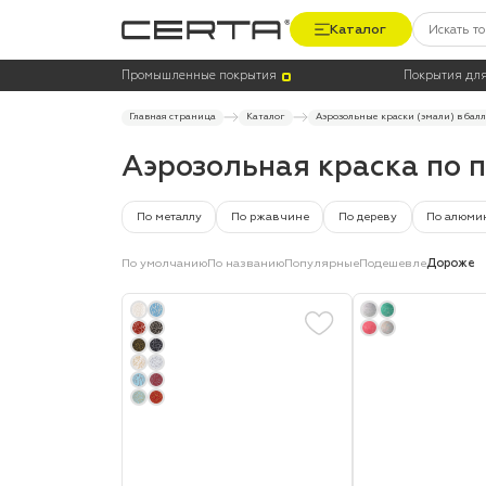
Каталог
Цена
Термостойкость, до °C
Промышленные покрытия
Покрытия для
Главная страница
Каталог
Аэрозольные краски (эмали) в бал
Аэрозольная краска по 
По металлу
По ржавчине
По дереву
По алюми
По умолчанию
По названию
Популярные
Подешевле
Дороже