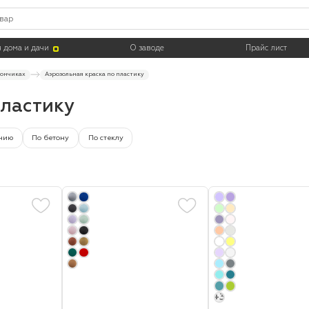
Цвет
Тара
 дома и дачи
О заводе
Прайс лист
лончиках
Аэрозольная краска по пластику
пластику
нию
По бетону
По стеклу
+3