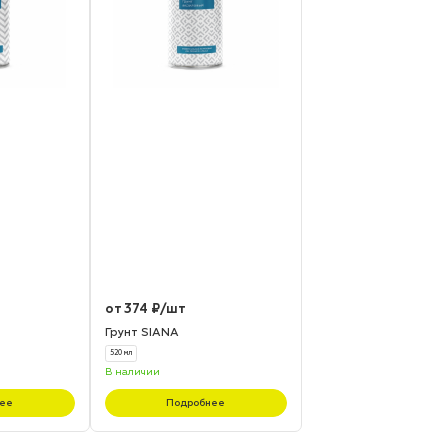
от 374 ₽/шт
Грунт SIANA
520 мл
В наличии
ее
Подробнее