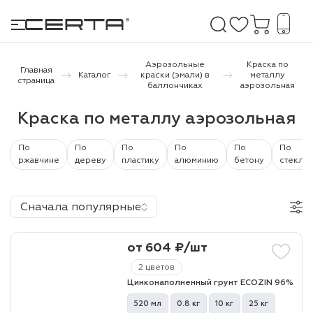
Аэрозольные
Краска по
Главная
Каталог
краски (эмали) в
металлу
страница
баллончиках
аэрозольная
е покрытия
Краска по металлу аэрозольная
дома и дачи
По
По
По
По
По
По
ржавчине
дереву
пластику
алюминию
бетону
стеклу
продукция
 бетону,
Сначала популярные
ичу
о металлу
от 604 ₽/шт
итки по
2 цветов
Цинконаполненный грунт ECOZIN 96%
холодного
520 мл
0.8 кг
10 кг
25 кг