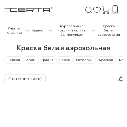
Аэрозольные
Краска
Главная
Каталог
краски (эмали) в
белая
страница
баллончиках
аэрозольная
е покрытия
Краска белая аэрозольная
дома и дачи
Черная
Хром
Графит
Серая
Металлик
Красная
Кор
продукция
По названию
 бетону,
ичу
о металлу
итки по
холодного